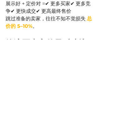
展示好 + 定价对 =✔ 更多买家✔ 更多竞
争✔ 更快成交✔ 更高最终售价
跳过准备的卖家，往往不知不觉损失 
总
价的 5–10%
。
给湾区卖家的最后建议 
🌉
卖房不是把房子丢上 MLS。它是一套 
完
整的策略体系
。
只要提前准备、展示到位、营销精准，
你就能大幅提升成交速度与价位。
如果你正在规划卖房，Tracy Tang 
Team 可以协助你：✔ 制定卖房计划✔ 
房屋准备与布置建议✔ 全渠道营销曝光
✔ Offer 策略咨询
以专业、系统、透明的方式帮助你顺利
完成卖房过程。