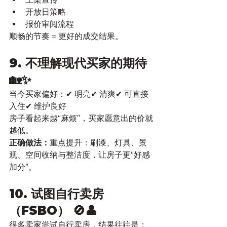
开放日策略
报价审阅流程
顺畅的节奏 = 更好的成交结果。
9. 不理解现代买家的期待 
🏡✨
当今买家偏好：✔ 明亮✔ 清爽✔ 可直接
入住✔ 维护良好
房子看起来越“麻烦”，买家愿意出的价就
越低。
正确做法：
重点提升：刷漆、灯具、景
观、空间收纳与整洁度，让房子更“好感
加分”。
10. 试图自行卖房
（FSBO） 🚫👤
很多卖家尝试自行卖房，结果往往是：