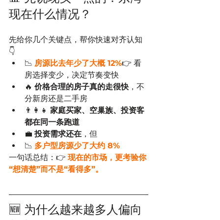
现在什么情况？
先给你几个关键点，帮你快速对齐认知
👇
📉
房源比去年少了大概 12%
👉 看
房选择变少，决定节奏变快
🔥 
价格合理的房子真的走很快
，不
分新房还是二手房
👨‍👩‍👧 
家庭买家、空巢族、投资客
都在同一条跑道
💼 
投资需求还在
，但
📉 
多户型房源少了大约 8%
一句话总结：👉
现在的市场，更考验你
“想清楚”而不是“看得多”。
🆕 为什么越来越多人偏向