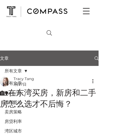
文章
所有文章
Tracy Tang
所有文章
1月27日
🏡在东湾买房，新房和二手
Tracy说
房怎么选才不后悔？
湾区活动
卖房策略
房贷利率
湾区城市