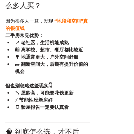
么多人买？
因为很多人一算，发现 
“地段和空间”真
的很值钱
二手房常见优势：
📍 
老社区，生活机能成熟
🛍️ 
离学校、超市、餐厅都比较近
🌳 
地通常更大，户外空间舒服
🧱 
翻新空间大，后期有提升价值的
机会
但也别忽略这些现实👇
🔧 
屋龄高，可能要花钱更新
⚡ 
节能性没新房好
🧾 
验屋报告一定要认真看
🧠 到底怎么选，才不后