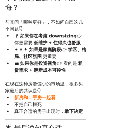
悔？
与其问「哪种更好」，不如问自己这几
个问题👇
👵 
如果你在考虑 downsizing
👉 
你更需要 
低维护 + 住得久也舒服
👨‍👩‍👧 
如果是家庭阶段
👉 
学区、格
局、社区氛围
 更重要
💼 
如果你是投资视角
👉 看的是 
租
赁需求 + 翻新成本可控性
在现在这种房源偏少的市场里，很多买
家最后的共识是👇
新房和二手房一起看
不把自己框死
真正合适的房子出现时，
敢下决定
🌟 最后说句真心话