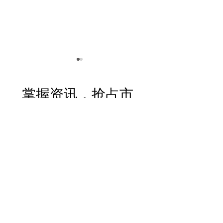
掌握资讯，抢占市
场先机！
Email
*
加州信托管理人不想做了
信托名下的房产
怎么办？
理赔，要注意什么
产保护课 Part3
订阅我们
订阅
Contact